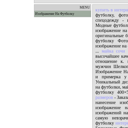
MENU
купить в интерн
Изображение На Футболку
футболку, фот
спецодежду - 
Модные футболк
изображение на
оригинальные б
футболку Фото
изображение на 
...
майка сочи
-
высочайшее кач
отношение к. 
мужчин Шелкогр
Изображение На
и примерка у
Уникальный диз
на футболки, ма
футболку 400×
размеров
- Зака
нанесение изо
изображение 
изображений на
самую невзрач
футболку
интер