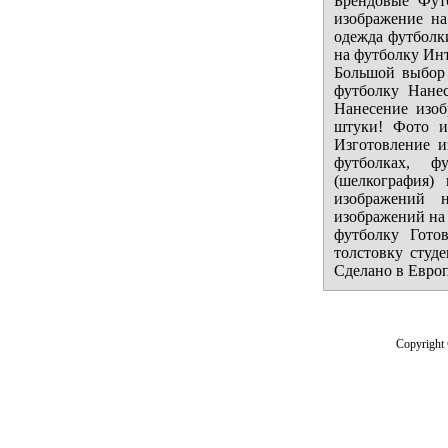
Брендовые Фут
изображение н
одежда футболк
на футболку Инт
Большой выбор 
футболку Нане
Нанесение изоб
штуки! Фото и
Изготовление и
футболках, ф
(шелкография)
изображений 
изображений на 
футболку Гото
толстовку студ
Сделано в Евро
Copyright 