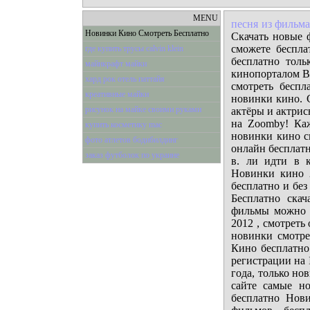
MENU
песня из фильма
Новинки Кино Смотреть Бесплатно
Скачать новые 
сможете беспла
где купить трусы calvin klein
бесплатно толь
майнкрафт майки
кинопорталом Ba
хард рок отель паттайя
смотреть беспл
креативные майки
новинки кино. 
рисунок на майке своими руками
актёры и актрис
на Zoomby! Каж
купить косметику mac
новинки кино с
фото атлетов бодибилдинг
онлайн бесплат
заказ футболок по украине
в. ли идти в к
Новинки кино 
бесплатно и без
Бесплатно ска
фильмы можно с
2012 , смотреть
новинки смотре
Кино бесплатно
регистрации на
года, только но
сайте самые н
бесплатно Нов